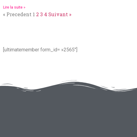
Lire la suite »
« Precedent
1
2
3
4
Suivant »
Qui joue a 7 Days to die
[ultimatemember form_id= »2565″]