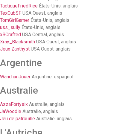
TactiqueFriedRice
États-Unis, anglais
TexCubSF
USA Ouest, anglais
TomGirlGamer
États-Unis, anglais
uss_sully
États-Unis, anglais
xBCrafted
USA Central, anglais
Xray_Blacksmith
USA Ouest, anglais
Jeux Zanthyst
USA Ouest, anglais
Argentine
WanchanJouer
Argentine, espagnol
Australie
AzzaFortysix
Australie, anglais
JaWoodle
Australie, anglais
Jeu de patrouille
Australie, anglais
L'Autriche