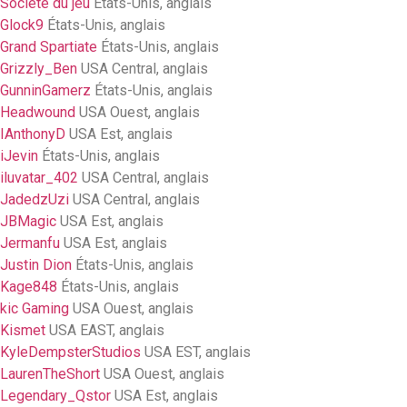
Société du jeu
États-Unis, anglais
Glock9
États-Unis, anglais
Grand Spartiate
États-Unis, anglais
Grizzly_Ben
USA Central, anglais
GunninGamerz
États-Unis, anglais
Headwound
USA Ouest, anglais
IAnthonyD
USA Est, anglais
iJevin
États-Unis, anglais
iluvatar_402
USA Central, anglais
JadedzUzi
USA Central, anglais
JBMagic
USA Est, anglais
Jermanfu
USA Est, anglais
Justin Dion
États-Unis, anglais
Kage848
États-Unis, anglais
kic Gaming
USA Ouest, anglais
Kismet
USA EAST, anglais
KyleDempsterStudios
USA EST, anglais
LaurenTheShort
USA Ouest, anglais
Legendary_Qstor
USA Est, anglais