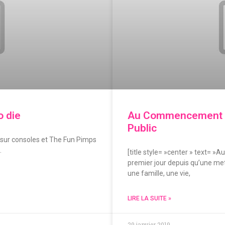
o die
Au Commencement ! 
Public
e sur consoles et The Fun Pimps
.
[title style= »center » text= »Au
premier jour depuis qu’une mete
une famille, une vie,
LIRE LA SUITE »
29 janvier 2019