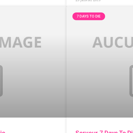
7 DAYS TO DIE
die
Serveur 7 Days To D