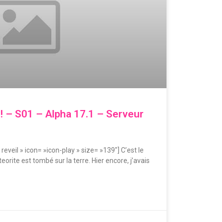
– S01 – Alpha 17.1 – Serveur
 reveil » icon= »icon-play » size= »139″] C’est le
orite est tombé sur la terre. Hier encore, j’avais