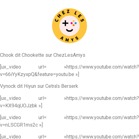
Chook dit Chookette sur ChezLesAmys
[ux_video url= »https://www.youtube.com/watch?
v=66iYyKzyxpQ&feature=youtu.be »]
Vynock dit Hiyun sur Cetra’s Berserk
[ux_video url= »https://www.youtube.com/watch?
v=KX94qUOJzbk »]
[ux_video url= »https://www.youtube.com/watch?
v=nLSCGR1ms2c »]
[ux_video url= »https://www.youtube.com/watch?