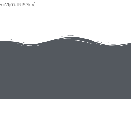
v=Vtj07JNIS7k »]